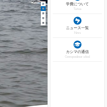
学費について
Tuition
ニュース一覧
News
カシマの通信
Correspondence school