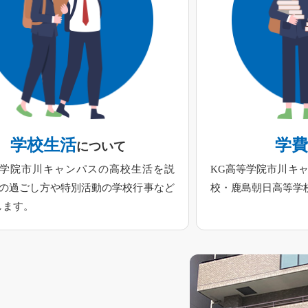
学校生活
学
について
等学院市川キャンパスの高校生活を説
KG高等学院市川キ
日の過ごし方や特別活動の学校行事など
校・鹿島朝日高等学
します。