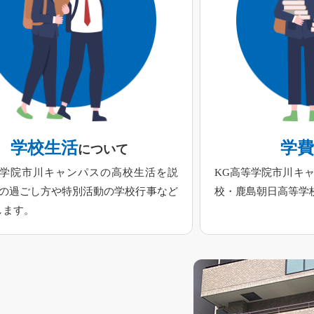
学校生活
学
について
等学院市川キャンパスの高校生活を説
KG高等学院市川キ
日の過ごし方や特別活動の学校行事など
校・鹿島朝日高等学
します。