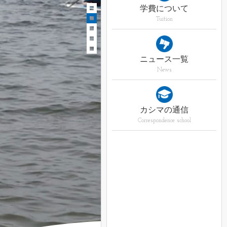
学費について
Tuition
ニュース一覧
News
カシマの通信
Correspondence school