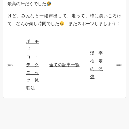
最高の汗だくでした
けど、みんなと一緒声出して、走って、時に笑いころげ
て、なんか楽し時間でした
またスポーツしましょう！
ポモ
ドー
漢字
ロ・
検定
テク
全ての記事一覧
prev
next
の勉
ニッ
強
ク勉
強法